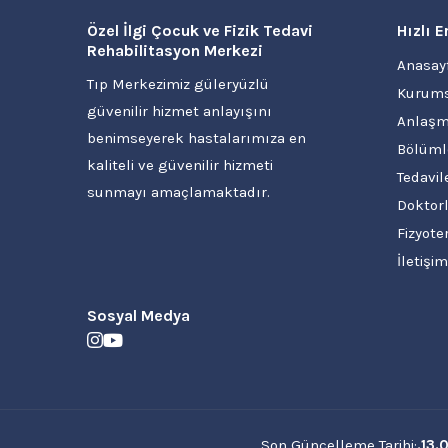
Özel İlgi Çocuk ve Fizik Tedavi
Hızlı E
Rehabilitasyon Merkezi
Anasay
Tıp Merkezimiz güleryüzlü
Kurums
güvenilir hizmet anlayışını
Anlaşm
benimseyerek hastalarımıza en
Bölüml
kaliteli ve güvenilir hizmeti
Tedavil
sunmayı amaçlamaktadır.
Doktorl
Fizyote
İletişim
Sosyal Medya
Son Güncelleme Tarihi:
.13.