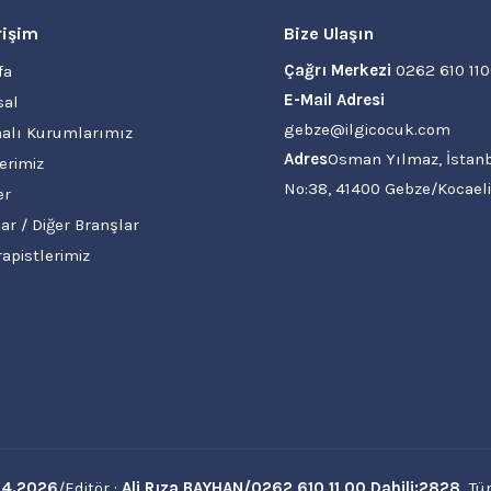
rişim
Bize Ulaşın
Çağrı Merkezi
0262 610 11
fa
E-Mail Adresi
al
gebze@ilgicocuk.com
alı Kurumlarımız
Adres
Osman Yılmaz, İstanb
erimiz
No:38, 41400 Gebze/Kocaeli
er
ar / Diğer Branşlar
rapistlerimiz
04.2026
/Editör :
Ali Rıza BAYHAN/0262 610 11 00
Dahili:2828
Tüm