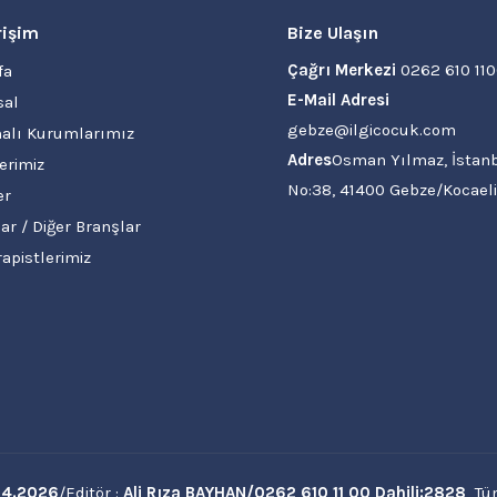
rişim
Bize Ulaşın
Çağrı Merkezi
0262 610 11
fa
E-Mail Adresi
al
gebze@ilgicocuk.com
alı Kurumlarımız
Adres
Osman Yılmaz, İstanb
erimiz
No:38, 41400 Gebze/Kocaeli
er
ar / Diğer Branşlar
rapistlerimiz
04.2026
/Editör :
Ali Rıza BAYHAN/0262 610 11 00
Dahili:2828
Tüm