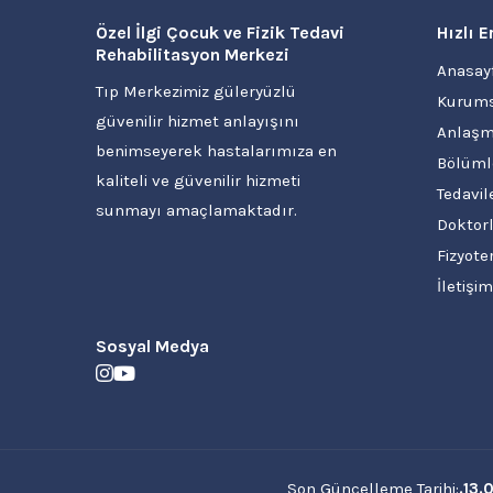
Özel İlgi Çocuk ve Fizik Tedavi
Hızlı E
Rehabilitasyon Merkezi
Anasay
Tıp Merkezimiz güleryüzlü
Kurums
güvenilir hizmet anlayışını
Anlaşm
benimseyerek hastalarımıza en
Bölüml
kaliteli ve güvenilir hizmeti
Tedavil
sunmayı amaçlamaktadır.
Doktorl
Fizyote
İletişim
Sosyal Medya
Son Güncelleme Tarihi:
.13.